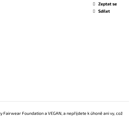
ÍLÉ S ČERNÝM LOGEM
Zeptat se
Sdílet
ikáty Fairwear Foundation a VEGAN, a nepřijdete k úhoně ani vy, což