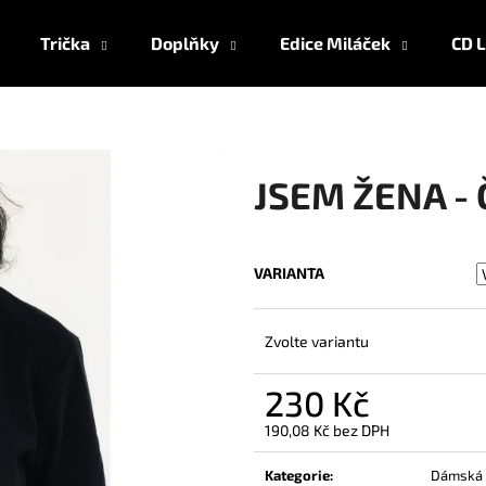
Trička
Doplňky
Edice Miláček
CD L
Co potřebujete najít?
JSEM ŽENA -
HLEDAT
VARIANTA
Doporučujeme
Zvolte variantu
230 Kč
190,08 Kč bez DPH
Měrná
cena:
Kategorie
:
Dámská