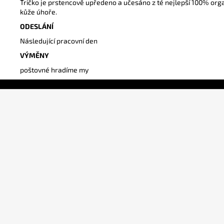
Tričko je prstencově upředeno a učesáno z té nejlepší 100% org
kůže úhoře.
ODESLÁNÍ
Následující pracovní den
VÝMĚNY
poštovné hradíme my
Z
á
p
a
t
í