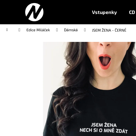
K
Přejít
na
o
Vstupenky
CD
obsah
Zpět
Zpět
š
do
do
í
Domů
Edice Miláček
Dámská
JSEM ŽENA - ČERNÉ
k
obchodu
obchodu