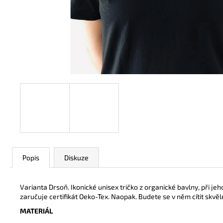
TRIKO UNISEX BÍLÉ S ČERNÝM LOGEM
290 Kč
Popis
Diskuze
Varianta Drsoň. Ikonické unisex tričko z organické bavlny, při jeh
zaručuje certifikát Oeko-Tex. Naopak. Budete se v něm cítit skvěl
MATERIÁL