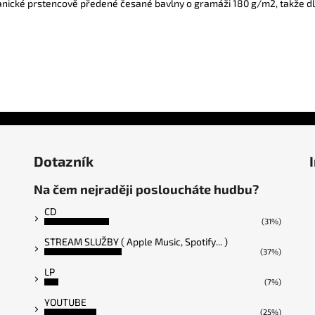
anické prstencově předené česané bavlny o gramáži 180 g/m2, takže dlou
Dotazník
Na čem nejraději posloucháte hudbu?
CD
(31%)
STREAM SLUŽBY ( Apple Music, Spotify... )
(37%)
LP
(7%)
YOUTUBE
(25%)