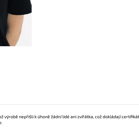
TRIKO UNISEX ČERNÉ S BÍLÝM LOGEM
TRIKO UNISEX B
290 Kč
290 Kč
ož výrobě nepřišli k úhoně žádní lidé ani zvířátka, což dokládají certif
e.