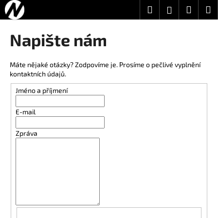
K
Přejít
Hledat
Nákup
M
Přihlášení
na
o
obsah
Zpět
Zpět
košík
š
Napište nám
í
C
k
o
Máte nějaké otázky? Zodpovíme je. Prosíme o pečlivé vyplnění
kontaktních údajů.
p
o
Jméno a příjmení
t
E-mail
ř
e
Zpráva
b
u
j
e
t
e
n