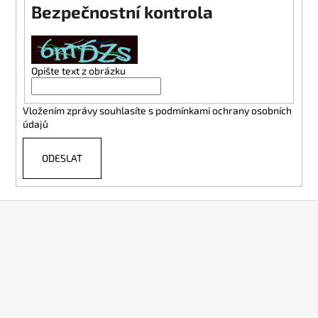
Bezpečnostní kontrola
a
j
í
t
Opište text z obrázku
?
Vložením zprávy souhlasíte s
podmínkami ochrany osobních
údajů
ODESLAT
HLEDAT
Z
á
D
o
p
p
a
o
t
r
í
u