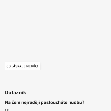
č
u
j
e
m
e
JSEM
ŽENA
-
BÍLÉ
230
CD LÁSKA JE NEJVÍC!
Kč
Dotazník
Na čem nejraději posloucháte hudbu?
CD