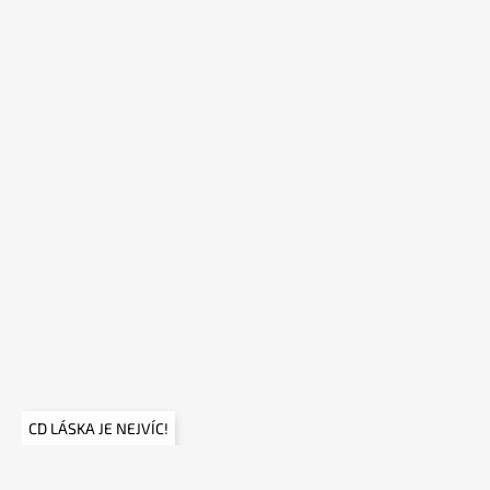
p
a
t
í
CD LÁSKA JE NEJVÍC!