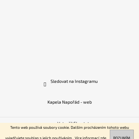
Sledovat na Instagramu
Kapela Napořád - web
Vytvořil Shoptet
Tento web používá soubory cookie. Dalším procházením tohoto webu
Copyright 2026
Kapela Napořád
. Všechna práva vyhrazena.
KONCERT! 25. 7. 2026 Staré Buky 17:00
vyjadřujete souhlas s jejich používáním.. Více informací
zde
.
ROZUMÍM