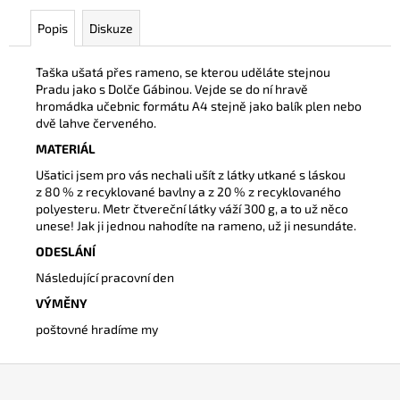
č
u
Popis
Diskuze
j
e
Taška ušatá přes rameno, se kterou uděláte stejnou
m
Pradu jako s Dolče Gábinou. Vejde se do ní hravě
e
hromádka učebnic formátu A4 stejně jako balík plen nebo
dvě lahve červeného.
MATERIÁL
TRIKO
UNISEX
Ušatici jsem pro vás nechali ušít z látky utkané s láskou
BÍLÉ
z 80 % z recyklované bavlny a z 20 % z recyklovaného
S
polyesteru. Metr čtvereční látky váží 300 g, a to už něco
ČERNÝM
unese! Jak ji jednou nahodíte na rameno, už ji nesundáte.
LOGEM
ODESLÁNÍ
290
Kč
Následující pracovní den
VÝMĚNY
poštovné hradíme my
Z
á