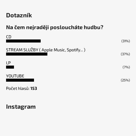
Dotazník
Na čem nejraději posloucháte hudbu?
CD
(31%)
STREAM SLUŽBY ( Apple Music, Spotify... )
(37%)
LP
(7%)
YOUTUBE
(25%)
Počet hlasů:
153
Instagram