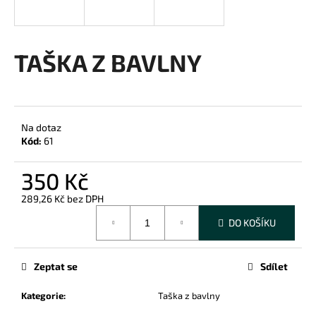
a
j
í
TAŠKA Z BAVLNY
t
?
Na dotaz
Kód:
61
HLEDAT
350 Kč
289,26 Kč bez DPH
Měrná
DO KOŠÍKU
D
cena:
o
p
Zeptat se
Sdílet
o
r
Kategorie
:
Taška z bavlny
u