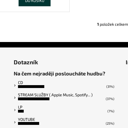
DO KOŠÍKU
1
položek celkem
O
v
l
á
d
a
Dotazník
c
í
Na čem nejraději posloucháte hudbu?
p
r
CD
(31%)
v
STREAM SLUŽBY ( Apple Music, Spotify... )
k
(37%)
y
LP
v
(7%)
ý
YOUTUBE
p
(25%)
i