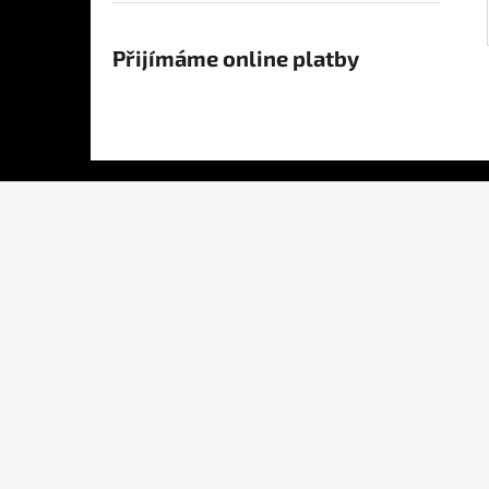
Přijímáme online platby
Z
á
p
a
t
í