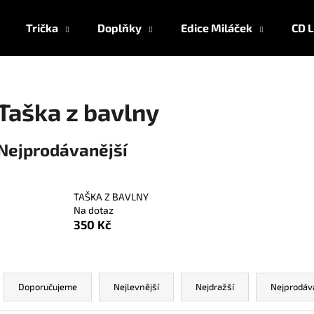
Trička
Doplňky
Edice Miláček
CD L
Co potřebujete najít?
Taška z bavlny
HLEDAT
Nejprodávanější
Doporučujeme
TAŠKA Z BAVLNY
Na dotaz
350 Kč
Ř
a
Doporučujeme
Nejlevnější
Nejdražší
Nejprodáv
z