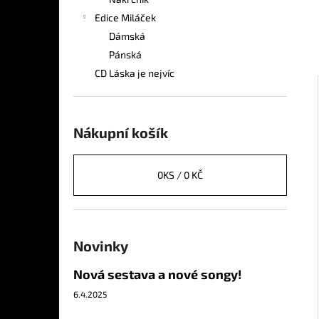
TRIKO UNISEX BÍLÉ S ČERNÝM LOGEM
l
Edice Miláček
290 Kč
Dámská
Pánská
CD Láska je nejvíc
Nákupní košík
0
KS /
0 KČ
Novinky
Nová sestava a nové songy!
6.4.2025