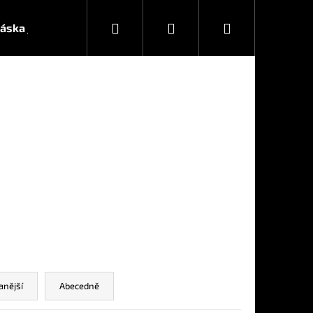
Hledat
Přihlášení
Nákupní
áska je nejvíc
Napište nám
WEB
YOUTUBE
košík
Následující
anější
Abecedně