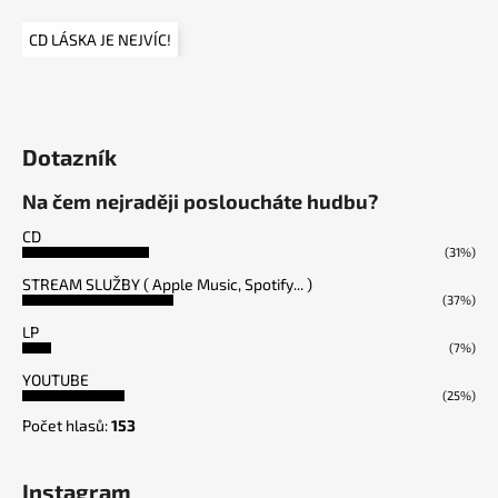
CD LÁSKA JE NEJVÍC!
Dotazník
Na čem nejraději posloucháte hudbu?
CD
(31%)
STREAM SLUŽBY ( Apple Music, Spotify... )
(37%)
LP
(7%)
YOUTUBE
(25%)
Počet hlasů:
153
Instagram