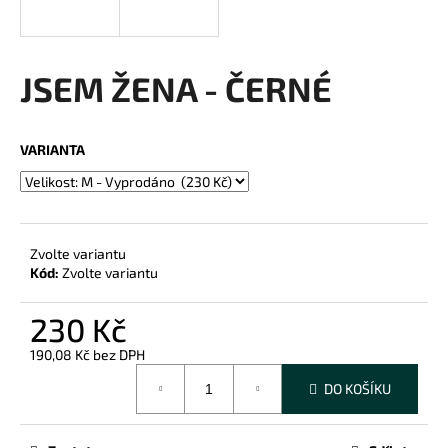
a
j
í
JSEM ŽENA - ČERNÉ
t
?
VARIANTA
HLEDAT
Zvolte variantu
Kód:
Zvolte variantu
D
230 Kč
o
190,08 Kč bez DPH
p
Měrná
o
DO KOŠÍKU
cena:
r
u