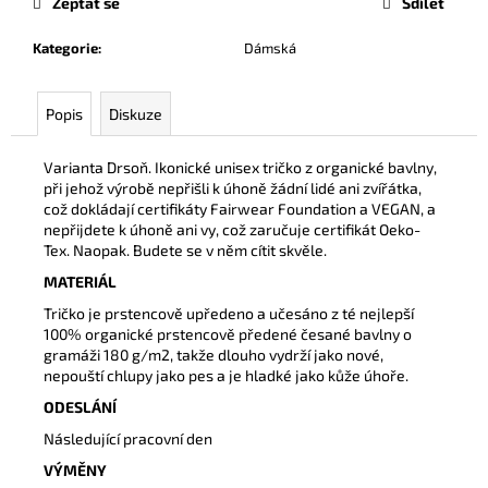
č
Zeptat se
Sdílet
u
Kategorie
:
Dámská
j
e
m
Popis
Diskuze
e
Varianta Drsoň. Ikonické unisex tričko z organické bavlny,
při jehož výrobě nepřišli k úhoně žádní lidé ani zvířátka,
TAŠKA
Z
což dokládají certifikáty Fairwear Foundation a VEGAN, a
BAVLNY
nepřijdete k úhoně ani vy, což zaručuje certifikát Oeko-
Tex. Naopak. Budete se v něm cítit skvěle.
350
Kč
MATERIÁL
Tričko je prstencově upředeno a učesáno z té nejlepší
100% organické prstencově předené česané bavlny o
gramáži 180 g/m2, takže dlouho vydrží jako nové,
nepouští chlupy jako pes a je hladké jako kůže úhoře.
ODESLÁNÍ
Následující pracovní den
VÝMĚNY