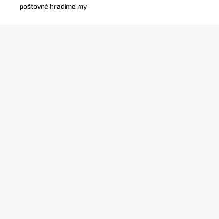
poštovné hradíme my
Z
á
p
a
t
í