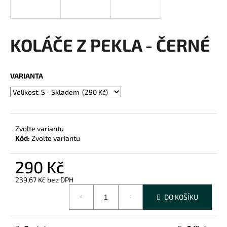
a
j
í
KOLÁČE Z PEKLA - ČERNÉ
t
?
VARIANTA
HLEDAT
Zvolte variantu
Kód:
Zvolte variantu
D
290 Kč
o
239,67 Kč bez DPH
p
Měrná
o
DO KOŠÍKU
cena:
r
u