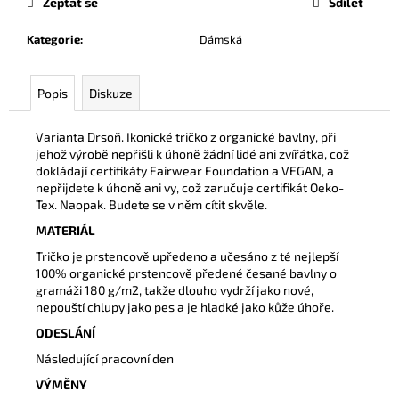
č
Zeptat se
Sdílet
u
Kategorie
:
Dámská
j
e
m
Popis
Diskuze
e
Varianta Drsoň. Ikonické tričko z organické bavlny, při
jehož výrobě nepřišli k úhoně žádní lidé ani zvířátka, což
TRIKO
UNISEX
dokládají certifikáty Fairwear Foundation a VEGAN, a
BÍLÉ
nepřijdete k úhoně ani vy, což zaručuje certifikát Oeko-
S
Tex. Naopak. Budete se v něm cítit skvěle.
ČERNÝM
LOGEM
MATERIÁL
290
Tričko je prstencově upředeno a učesáno z té nejlepší
Kč
100% organické prstencově předené česané bavlny o
gramáži 180 g/m2, takže dlouho vydrží jako nové,
nepouští chlupy jako pes a je hladké jako kůže úhoře.
ODESLÁNÍ
Následující pracovní den
VÝMĚNY