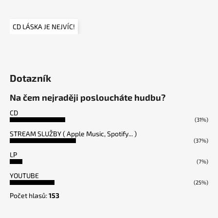
CD LÁSKA JE NEJVÍC!
Dotazník
Na čem nejraději posloucháte hudbu?
CD
(31%)
STREAM SLUŽBY ( Apple Music, Spotify... )
(37%)
LP
(7%)
YOUTUBE
(25%)
Počet hlasů:
153