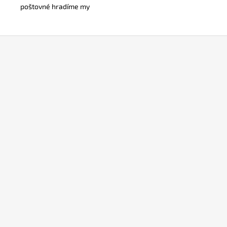
poštovné hradíme my
Z
á
p
a
t
í