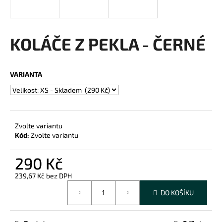
a
j
í
KOLÁČE Z PEKLA - ČERNÉ
t
?
VARIANTA
HLEDAT
Zvolte variantu
Kód:
Zvolte variantu
D
290 Kč
o
239,67 Kč bez DPH
p
Měrná
o
DO KOŠÍKU
cena:
r
u