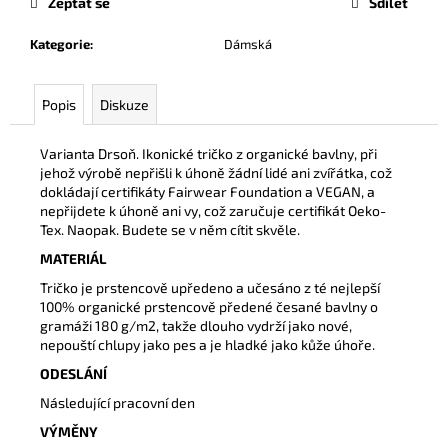
č
Zeptat se
Sdílet
u
Kategorie
:
Dámská
j
e
m
Popis
Diskuze
e
Varianta Drsoň. Ikonické tričko z organické bavlny, při
jehož výrobě nepřišli k úhoně žádní lidé ani zvířátka, což
TRIKO
UNISEX
dokládají certifikáty Fairwear Foundation a VEGAN, a
ČERNÉ
nepřijdete k úhoně ani vy, což zaručuje certifikát Oeko-
S
Tex. Naopak. Budete se v něm cítit skvěle.
BÍLÝM
LOGEM
MATERIÁL
290
Tričko je prstencově upředeno a učesáno z té nejlepší
Kč
100% organické prstencově předené česané bavlny o
gramáži 180 g/m2, takže dlouho vydrží jako nové,
nepouští chlupy jako pes a je hladké jako kůže úhoře.
ODESLÁNÍ
Následující pracovní den
VÝMĚNY