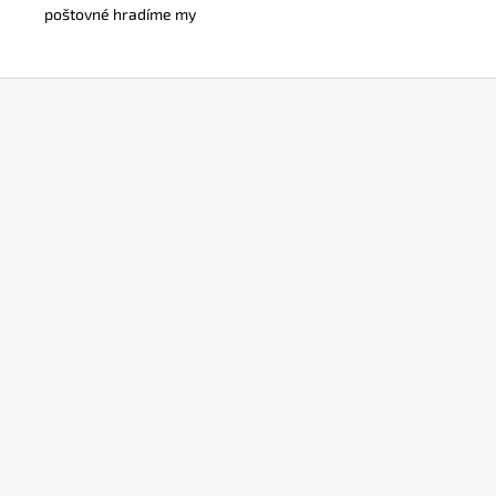
poštovné hradíme my
Z
á
p
a
t
í