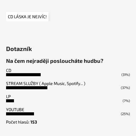
CD LÁSKA JE NEJVÍC!
Dotazník
Na čem nejraději posloucháte hudbu?
CD
(31%)
STREAM SLUŽBY ( Apple Music, Spotify... )
(37%)
LP
(7%)
YOUTUBE
(25%)
Počet hlasů:
153