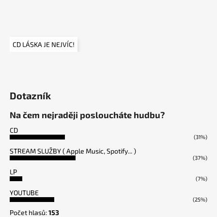
CD LÁSKA JE NEJVÍC!
Dotazník
Na čem nejraději posloucháte hudbu?
CD
(31%)
STREAM SLUŽBY ( Apple Music, Spotify... )
(37%)
LP
(7%)
YOUTUBE
(25%)
Počet hlasů:
153