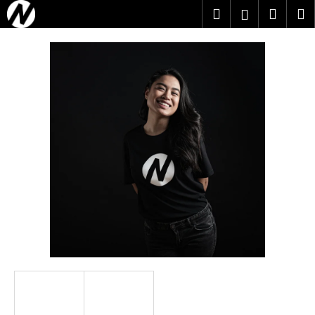
K
Přejít
Hledat
Nákup
M
Přihlášení
na
o
obsah
Zpět
Zpět
košík
š
í
C
k
o
p
o
t
ř
e
b
u
j
e
t
e
n